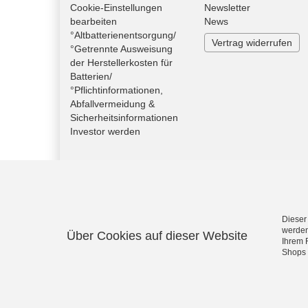
Cookie-Einstellungen
Newsletter
bearbeiten
News
°Altbatterienentsorgung/
Vertrag widerrufen
°Getrennte Ausweisung
der Herstellerkosten für
Batterien/
°Pflichtinformationen,
Abfallvermeidung &
Sicherheitsinformationen
Investor werden
Dieser
werden
Über Cookies auf dieser Website
Ihrem 
Shops 
S.M.I.-Radsport - Von Campagnolo bis Shimano Artike