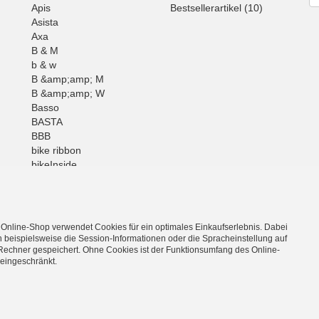
Apis
Bestsellerartikel (10)
Asista
Axa
B & M
b & w
B &amp;amp; M
B &amp;amp; W
Basso
BASTA
BBB
bike ribbon
bikeInside
BOB
Brunox
BUFF
Mehr
 Online-Shop verwendet Cookies für ein optimales Einkaufserlebnis. Dabei
 beispielsweise die Session-Informationen oder die Spracheinstellung auf
Rechner gespeichert. Ohne Cookies ist der Funktionsumfang des Online-
eingeschränkt.
l und Zubehör hier günstig & bequem im Shop-Online bestellen