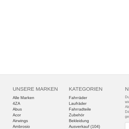
UNSERE MARKEN
KATEGORIEN
N
Du
Alle Marken
Fahrräder
wi
4ZA
Laufräder
Ab
Abus
Fahrradteile
Da
Acor
Zubehör
g
Airwings
Bekleidung
Ne
Ambrosio
Ausverkauf (104)