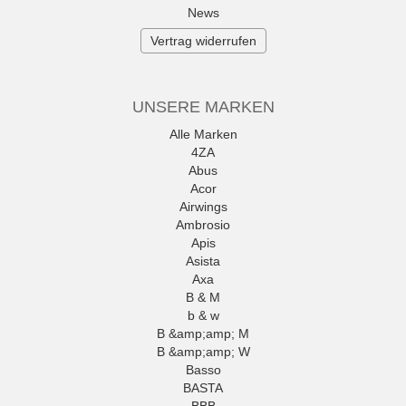
News
Vertrag widerrufen
UNSERE MARKEN
Alle Marken
4ZA
Abus
Acor
Airwings
Ambrosio
Apis
Asista
Axa
B & M
b & w
B &amp;amp; M
B &amp;amp; W
Basso
BASTA