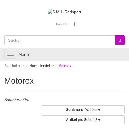
Anmelden
Toggle
Menü
navigation
Sie sind hier:
Nach Hersteller
Motorex
Motorex
Schmiermittel
Sortierung:
Wählen
Artikel pro Seite
12