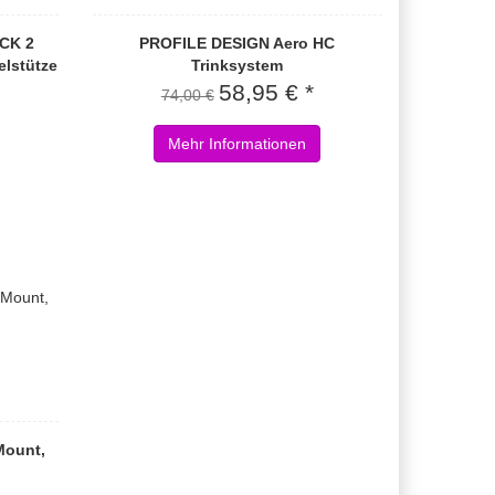
CK 2
PROFILE DESIGN Aero HC
elstütze
Trinksystem
58,95 € *
74,00 €
Mehr Informationen
ount,