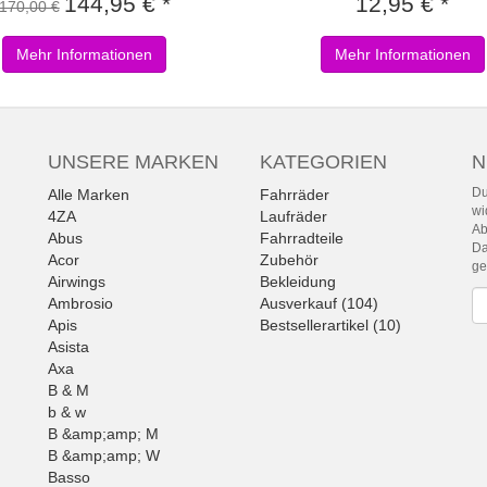
144,95 € *
12,95 € *
170,00 €
Mehr Informationen
Mehr Informationen
UNSERE MARKEN
KATEGORIEN
N
Du
Alle Marken
Fahrräder
wi
4ZA
Laufräder
Ab
Abus
Fahrradteile
Da
Acor
Zubehör
g
Airwings
Bekleidung
Ne
Ambrosio
Ausverkauf (104)
Apis
Bestsellerartikel (10)
Asista
Axa
B & M
b & w
B &amp;amp; M
B &amp;amp; W
Basso