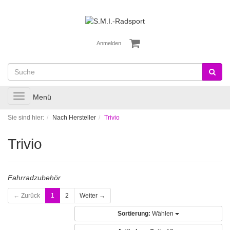
Anmelden
Toggle
Menü
navigation
Sie sind hier:
Nach Hersteller
Trivio
Trivio
Fahrradzubehör
← Zurück
1
2
Weiter →
Sortierung:
Wählen