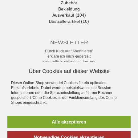
Zubehör
Bekleidung
Ausverkauf (104)
Bestsellerartikel (10)
NEWSLETTER
Durch Klick auf "Abonnieren"
erkläre ich mich -jederzeit
widerruflich- einverstanden, per
eMail-Newsletter in regelmäßigen
Über Cookies auf dieser Website
Abständen über Angebote und
Aktionen informiert zu werden. Die
Datenschutzerklärung mit weiteren
Dieser Online-Shop verwendet Cookies für ein optimales
Einkaufserlebnis. Dabei werden beispielsweise die Session-
Details habe ich zur Kenntnis
Informationen oder die Spracheinstellung auf Ihrem Rechner
genommen.
gespeichert. Ohne Cookies ist der Funktionsumfang des Online-
Newsletter
Shops eingeschränkt.
Abonnieren
Alle akzeptieren
Notwendige Cookies akzeptieren