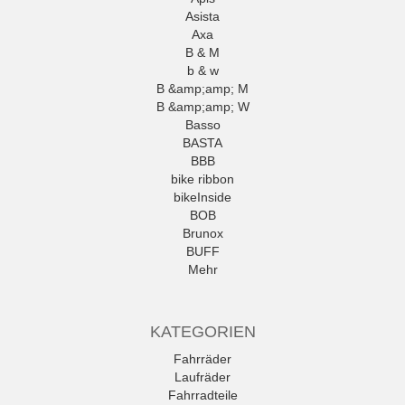
Asista
Axa
B & M
b & w
B &amp;amp; M
B &amp;amp; W
Basso
BASTA
BBB
bike ribbon
bikeInside
BOB
Brunox
BUFF
Mehr
KATEGORIEN
Fahrräder
Laufräder
Fahrradteile