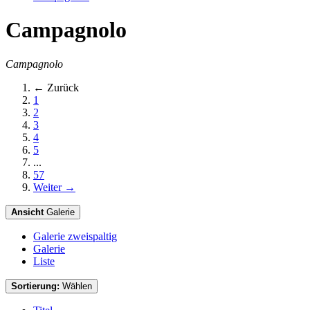
Campagnolo
Campagnolo
← Zurück
1
2
3
4
5
...
57
Weiter →
Ansicht
Galerie
Galerie zweispaltig
Galerie
Liste
Sortierung:
Wählen