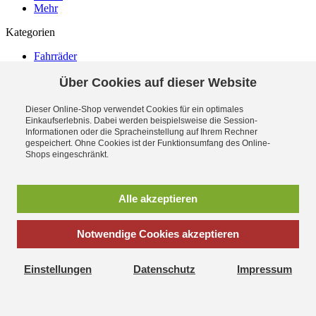
Mehr
Kategorien
Fahrräder
Laufräder
Fahrradteile
Über Cookies auf dieser Website
Zubehör
Bekleidung
Dieser Online-Shop verwendet Cookies für ein optimales
Ausverkauf (104)
Einkaufserlebnis. Dabei werden beispielsweise die Session-
Bestsellerartikel (10)
Informationen oder die Spracheinstellung auf Ihrem Rechner
gespeichert. Ohne Cookies ist der Funktionsumfang des Online-
Shops eingeschränkt.
Newsletter
Durch Klick auf "Abonnieren" erkläre ich mich -jederzeit
widerruflich- einverstanden, per eMail-Newsletter in regelmäßigen
Alle akzeptieren
Abständen über Angebote und Aktionen informiert zu werden. Die
Datenschutzerklärung mit weiteren Details habe ich zur Kenntnis
genommen.
Notwendige Cookies akzeptieren
Newsletter
Abonnieren
Einstellungen
Datenschutz
Impressum
*
inkl. MwSt., zzgl.
Versandkosten
S.M.I.-Radsport - Von Campagnolo bis Shimano Artikel und
Zubehör hier günstig & bequem im Shop-Online bestellen