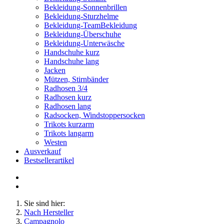
Bekleidung-Sonnenbrillen
Bekleidung-Sturzhelme
Bekleidung-TeamBekleidung
Bekleidung-Überschuhe
Bekleidung-Unterwäsche
Handschuhe kurz
Handschuhe lang
Jacken
Mützen, Stirnbänder
Radhosen 3/4
Radhosen kurz
Radhosen lang
Radsocken, Windstoppersocken
Trikots kurzarm
Trikots langarm
Westen
Ausverkauf
Bestsellerartikel
Sie sind hier:
Nach Hersteller
Campagnolo