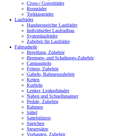
Cross-/ Gravelräder
Rennräder
Trekkingräder
Laufräder
Handgespeichte Laufräder
Individueller Laufradbau
Systemlaufräder
Zubehör für Laufräder
Fahrradteile
Bereifung, Zubehör
Bremsen- und Schaltungs-Zubehör
Campagnolo
Felgen, Zubehör
Gabeln, Rahmenzubehör
Ketten
Kurbeln
Lenker, Lenkerbänder
Naben und Schnellspanner
Pedale, Zubehör
Rahmen
Sättel
Sattelstützen
Speichen
Steuersätze
Vorbauten, Zubehör