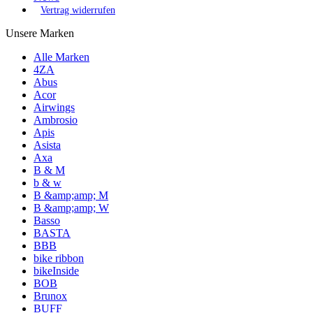
Vertrag widerrufen
Unsere Marken
Alle Marken
4ZA
Abus
Acor
Airwings
Ambrosio
Apis
Asista
Axa
B & M
b & w
B &amp;amp; M
B &amp;amp; W
Basso
BASTA
BBB
bike ribbon
bikeInside
BOB
Brunox
BUFF