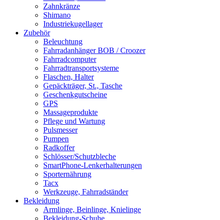
Zahnkränze
Shimano
Industriekugellager
Zubehör
Beleuchtung
Fahrradanhänger BOB / Croozer
Fahrradcomputer
Fahrradtransportsysteme
Flaschen, Halter
Gepäckträger, St., Tasche
Geschenkgutscheine
GPS
Massageprodukte
Pflege und Wartung
Pulsmesser
Pumpen
Radkoffer
Schlösser/Schutzbleche
SmartPhone-Lenkerhalterungen
Sporternährung
Tacx
Werkzeuge, Fahrradständer
Bekleidung
Armlinge, Beinlinge, Knielinge
Bekleidung-Schuhe